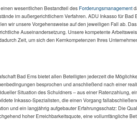
einen wesentlichen Bestandteil des
Forderungsmanagement
da
nstände im außergerichtlichem Verfahren. ADU Inkasso für Bad 
len wir unsere Vorgehensweise auf den jeweiligen Fall ab. Das 
ichtliche Auseinandersetzung. Unsere kompetente Arbeitsweise 
en dadurch Zeit, um sich den Kernkompetenzen Ihres Unternehm
schaft Bad Ems bietet allen Beteiligten jederzeit die Möglichkeit
menbedingungen besprochen und anschließend nach einer reali
vidueller Situation des Schuldners – aus einer Ratenzahlung, 
ldete Inkasso-Spezialisten, die einen Vorgang fallabschließe
ion und ein langjährig aufgebauter Erfahrungsschatz: Die Quali
rchgehend hoher Erreichbarkeitsquote, eine vollumfängliche Betr