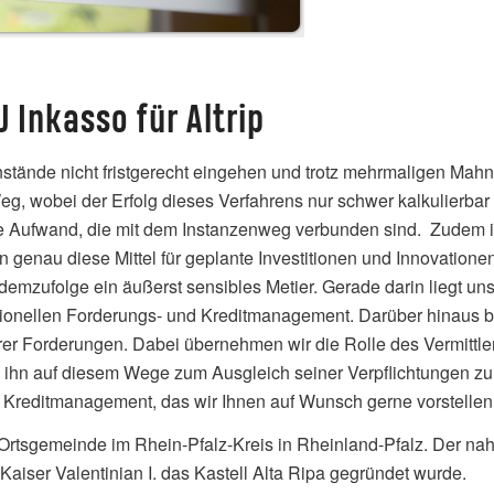
 Inkasso für Altrip
stände nicht fristgerecht eingehen und trotz mehrmaligen Mah
Weg, wobei der Erfolg dieses Verfahrens nur schwer kalkulierbar
 Aufwand, die mit dem Instanzenweg verbunden sind. Zudem ist 
 genau diese Mittel für geplante Investitionen und Innovationen
zufolge ein äußerst sensibles Metier. Gerade darin liegt unse
ionellen Forderungs- und Kreditmanagement. Darüber hinaus bi
hrer Forderungen. Dabei übernehmen wir die Rolle des Vermittl
d ihn auf diesem Wege zum Ausgleich seiner Verpflichtungen z
 Kreditmanagement, das wir Ihnen auf Wunsch gerne vorstellen
 eine Ortsgemeinde im Rhein-Pfalz-Kreis in Rheinland-Pfalz. De
Kaiser Valentinian I. das Kastell Alta Ripa gegründet wurde.